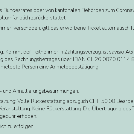
es Bundesrates oder von kantonalen Behörden zum Coronav
llumfänglich zurückerstattet.
mmer, verschoben, gilt das erworbene Ticket automatisch 
ig. Kommt der Teilnehmer in Zahlungsverzug, ist savisio AG
ichung des Rechnungsbetrages über IBAN CH26 0070 0114 
ngemeldete Person eine Anmeldebestätigung.
ts- und Annullierungsbestimmungen:
staltung: Volle Rückerstattung abzüglich CHF 50.00 Bearb
Veranstaltung: Keine Rückerstattung. Die Übertragung des T
sgebühr erhoben.
ich zu erfolgen.