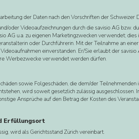
Bearbeitung der Daten nach den Vorschriften der Schweize
und/oder Videoaufzeichnungen durch die savisio AG bzw. du
 AG u.a. zu eigenen Marketingzwecken verwendet; dies im I
nstalterin oder Durchführerin. Mit der Teilnahme an einer 
Videoaufnahmen einverstanden. Er/Sie erlaubt der savisio 
tere Werbezwecke verwendet werden dürfen.
kte Schäden sowie Folgeschäden, die dem/der Teilnehmende
tstehen, wird soweit gesetzlich zulässig ausgeschlossen. In
r sonstige Ansprüche auf den Betrag der Kosten des Veranst
 Erfüllungsort
sig, wird als Gerichtsstand Zürich vereinbart.