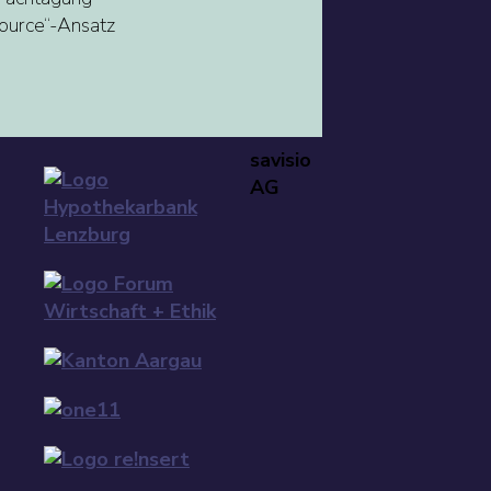
ource“-Ansatz
savisio
AG