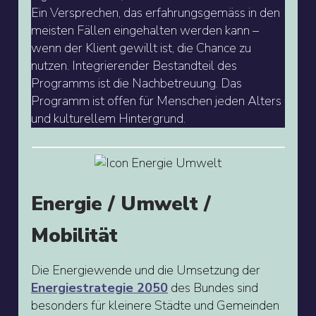
Ein Versprechen, das erfahrungsgemäss in den
meisten Fällen eingehalten werden kann –
wenn der Klient gewillt ist, die Chance zu
nutzen. Integrierender Bestandteil des
Programms ist die Nachbetreuung. Das
Programm ist offen für Menschen jeden Alters
und kulturellem Hintergrund.
Energie / Umwelt /
Mobilität
Die Energiewende und die Umsetzung der
Energiestrategie 2050
des Bundes sind
besonders für kleinere Städte und Gemeinden