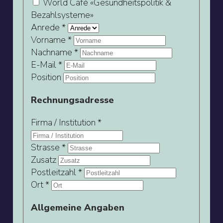
World Café «Gesundheitspolitik &
Bezahlsysteme»
Anrede
*
Vorname
*
Nachname
*
E-Mail
*
Position
Rechnungsadresse
Firma / Institution
*
Strasse
*
Zusatz
Postleitzahl
*
Ort
*
Allgemeine Angaben